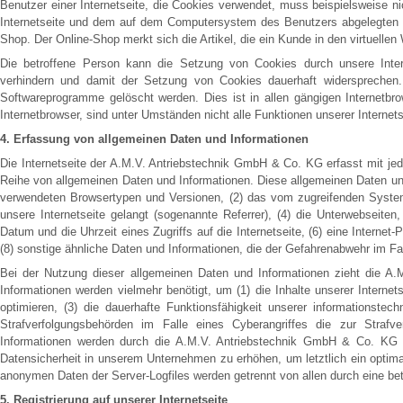
Benutzer einer Internetseite, die Cookies verwendet, muss beispielsweise n
Internetseite und dem auf dem Computersystem des Benutzers abgelegten C
Shop. Der Online-Shop merkt sich die Artikel, die ein Kunde in den virtuellen
Die betroffene Person kann die Setzung von Cookies durch unsere Interne
verhindern und damit der Setzung von Cookies dauerhaft widersprechen. 
Softwareprogramme gelöscht werden. Dies ist in allen gängigen Internetbr
Internetbrowser, sind unter Umständen nicht alle Funktionen unserer Internets
4. Erfassung von allgemeinen Daten und Informationen
Die Internetseite der A.M.V. Antriebstechnik GmbH & Co. KG erfasst mit jed
Reihe von allgemeinen Daten und Informationen. Diese allgemeinen Daten und
verwendeten Browsertypen und Versionen, (2) das vom zugreifenden System 
unsere Internetseite gelangt (sogenannte Referrer), (4) die Unterwebseite
Datum und die Uhrzeit eines Zugriffs auf die Internetseite, (6) eine Internet
(8) sonstige ähnliche Daten und Informationen, die der Gefahrenabwehr im Fa
Bei der Nutzung dieser allgemeinen Daten und Informationen zieht die A
Informationen werden vielmehr benötigt, um (1) die Inhalte unserer Internets
optimieren, (3) die dauerhafte Funktionsfähigkeit unserer informationste
Strafverfolgungsbehörden im Falle eines Cyberangriffes die zur Straf
Informationen werden durch die A.M.V. Antriebstechnik GmbH & Co. KG da
Datensicherheit in unserem Unternehmen zu erhöhen, um letztlich ein optim
anonymen Daten der Server-Logfiles werden getrennt von allen durch eine 
5. Registrierung auf unserer Internetseite