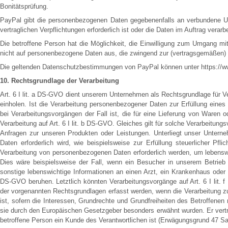
Bonitätsprüfung.
PayPal gibt die personenbezogenen Daten gegebenenfalls an verbundene Unt
vertraglichen Verpflichtungen erforderlich ist oder die Daten im Auftrag verarb
Die betroffene Person hat die Möglichkeit, die Einwilligung zum Umgang mi
nicht auf personenbezogene Daten aus, die zwingend zur (vertragsgemäßen) 
Die geltenden Datenschutzbestimmungen von PayPal können unter https://w
10. Rechtsgrundlage der Verarbeitung
Art. 6 I lit. a DS-GVO dient unserem Unternehmen als Rechtsgrundlage für V
einholen. Ist die Verarbeitung personenbezogener Daten zur Erfüllung eines V
bei Verarbeitungsvorgängen der Fall ist, die für eine Lieferung von Waren 
Verarbeitung auf Art. 6 I lit. b DS-GVO. Gleiches gilt für solche Verarbeitun
Anfragen zur unseren Produkten oder Leistungen. Unterliegt unser Unterne
Daten erforderlich wird, wie beispielsweise zur Erfüllung steuerlicher Pfl
Verarbeitung von personenbezogenen Daten erforderlich werden, um lebenswi
Dies wäre beispielsweise der Fall, wenn ein Besucher in unserem Betrieb
sonstige lebenswichtige Informationen an einen Arzt, ein Krankenhaus oder 
DS-GVO beruhen. Letztlich könnten Verarbeitungsvorgänge auf Art. 6 I lit.
der vorgenannten Rechtsgrundlagen erfasst werden, wenn die Verarbeitung zu
ist, sofern die Interessen, Grundrechte und Grundfreiheiten des Betroffenen
sie durch den Europäischen Gesetzgeber besonders erwähnt wurden. Er vertr
betroffene Person ein Kunde des Verantwortlichen ist (Erwägungsgrund 47 