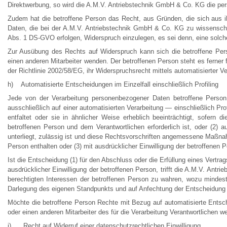
Direktwerbung, so wird die A.M.V. Antriebstechnik GmbH & Co. KG die pe
Zudem hat die betroffene Person das Recht, aus Gründen, die sich aus i
Daten, die bei der A.M.V. Antriebstechnik GmbH & Co. KG zu wissenscha
Abs. 1 DS-GVO erfolgen, Widerspruch einzulegen, es sei denn, eine solche V
Zur Ausübung des Rechts auf Widerspruch kann sich die betroffene Per
einen anderen Mitarbeiter wenden. Der betroffenen Person steht es ferner
der Richtlinie 2002/58/EG, ihr Widerspruchsrecht mittels automatisierter 
h) Automatisierte Entscheidungen im Einzelfall einschließlich Profiling
Jede von der Verarbeitung personenbezogener Daten betroffene Person
ausschließlich auf einer automatisierten Verarbeitung — einschließlich P
entfaltet oder sie in ähnlicher Weise erheblich beeinträchtigt, sofern 
betroffenen Person und dem Verantwortlichen erforderlich ist, oder (2) a
unterliegt, zulässig ist und diese Rechtsvorschriften angemessene Maßna
Person enthalten oder (3) mit ausdrücklicher Einwilligung der betroffenen P
Ist die Entscheidung (1) für den Abschluss oder die Erfüllung eines Vertrag
ausdrücklicher Einwilligung der betroffenen Person, trifft die A.M.V. 
berechtigten Interessen der betroffenen Person zu wahren, wozu mindest
Darlegung des eigenen Standpunkts und auf Anfechtung der Entscheidung 
Möchte die betroffene Person Rechte mit Bezug auf automatisierte Entsc
oder einen anderen Mitarbeiter des für die Verarbeitung Verantwortlichen w
i) Recht auf Widerruf einer datenschutzrechtlichen Einwilligung