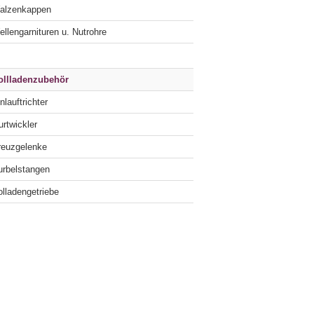
alzenkappen
llengarnituren u. Nutrohre
ollladenzubehör
nlauftrichter
rtwickler
reuzgelenke
urbelstangen
lladengetriebe