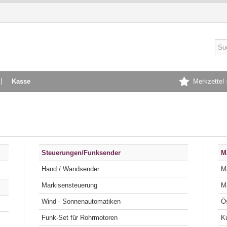
Kasse
Merkzettel 
Steuerungen/Funksender
M
Hand / Wandsender
M
Markisensteuerung
M
Wind - Sonnenautomatiken
Funk-Set für Rohrmotoren
K