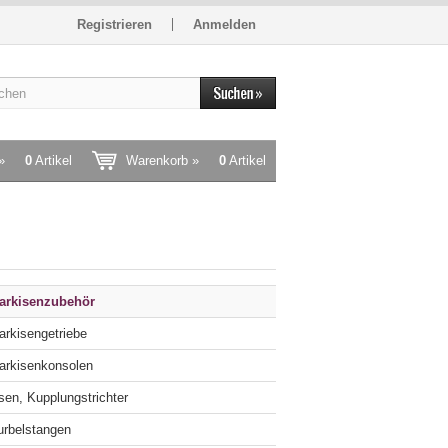
Registrieren
Anmelden
»
0
Artikel
Warenkorb »
0
Artikel
arkisenzubehör
arkisengetriebe
arkisenkonsolen
Ösen, Kupplungstrichter
urbelstangen