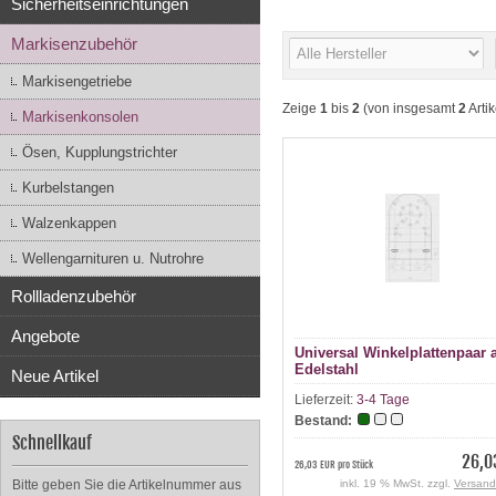
Sicherheitseinrichtungen
Markisenzubehör
Markisengetriebe
Zeige
1
bis
2
(von insgesamt
2
Artik
Markisenkonsolen
Ösen, Kupplungstrichter
Kurbelstangen
Walzenkappen
Wellengarnituren u. Nutrohre
Rollladenzubehör
Angebote
Universal Winkelplattenpaar 
Edelstahl
Neue Artikel
Lieferzeit:
3-4 Tage
Bestand:
Schnellkauf
26,0
26,03 EUR pro Stück
Bitte geben Sie die Artikelnummer aus
inkl. 19 % MwSt. zzgl.
Versand