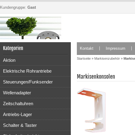
Kundengruppe:
Gast
Kategorien
Kontakt
Impressum
Startseite
»
Markisenzubehör
»
Markis
Aktion
Elektrische Rohrantriebe
Markisenkonsolen
Steuerungen/Funksender
Wellenadapter
Zeitschaltuhren
Antriebs-Lager
Schalter & Taster