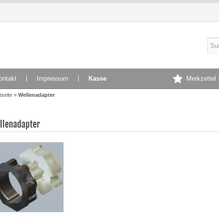
ontakt
Impressum
Kasse
Merkzettel 
tseite
»
Wellenadapter
llenadapter