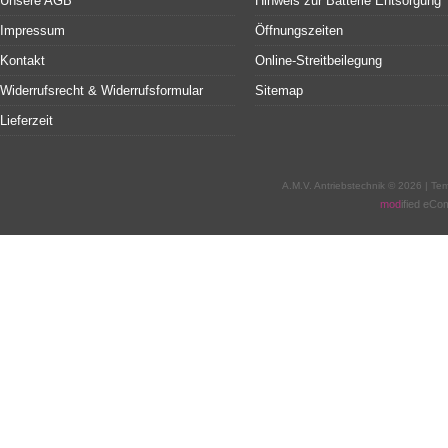
Unsere AGB
Hinweis zur Batterie Entsorgung
Impressum
Öffnungszeiten
Kontakt
Online-Streitbeilegung
Widerrufsrecht & Widerrufsformular
Sitemap
Lieferzeit
A.M.V. Antriebstechnik © 2026 | T
mod
ified eC