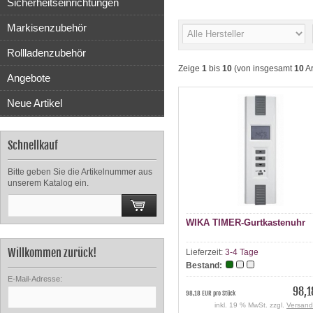
Sicherheitseinrichtungen
Markisenzubehör
Rollladenzubehör
Zeige
1
bis
10
(von insgesamt
10
Ar
Angebote
Neue Artikel
Schnellkauf
Bitte geben Sie die Artikelnummer aus
unserem Katalog ein.
WIKA TIMER-Gurtkastenuhr
Willkommen zurück!
Lieferzeit:
3-4 Tage
Bestand:
E-Mail-Adresse:
98,1
98,18 EUR pro Stück
inkl. 19 % MwSt. zzgl.
Versand