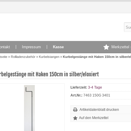
ontakt
Impressum
Kasse
Merkzettel 
tseite
»
Rollladenzubehör
»
Kurbelstangen
»
Kurbelgestänge mit Haken 150cm in silber/el
rbelgestänge mit Haken 150cm in silber/eloxiert
Lieferzeit:
3-4 Tage
Art.Nr.:
7463 150G 3401
Artikeldatenblatt drucken