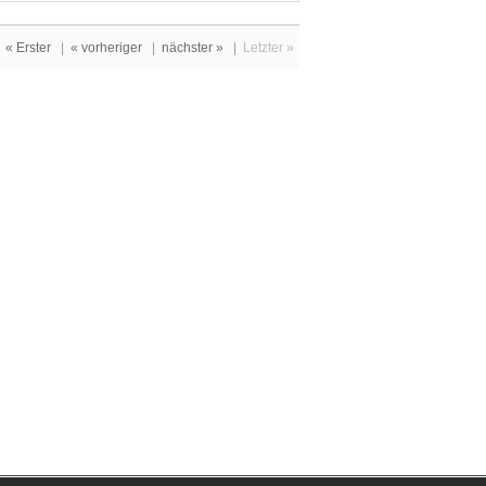
« Erster
|
« vorheriger
|
nächster »
|
Letzter »