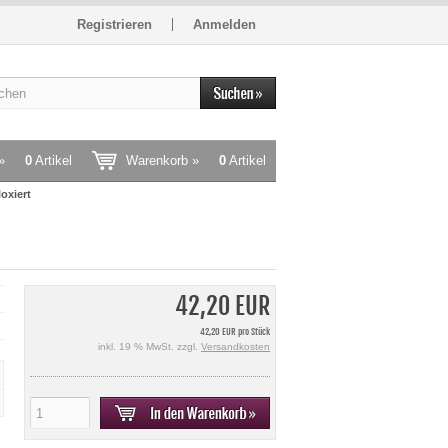
Registrieren
Anmelden
»
0
Artikel
Warenkorb »
0
Artikel
oxiert
42,20 EUR
42,20 EUR pro Stück
inkl. 19 % MwSt. zzgl.
Versandkosten