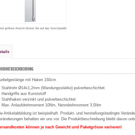
eine größere Ansicht klicken Sie auf das Vorschaubild
etails
RODUKTBESCHREIBUNG
urbelgestänge mit Haken 150cm
Stahlrohr Ø14x1,2mm (Wandungsstärke) pulverbeschichtet.
Handgriffe aus Kunststoff
Stahlhaken verzinkt und pulverbeschichtet
Max. Anlaufdrehmoment 10Nm, Nenndrehmoment 3,5Nm
ie Artikelabbildung ist beispielhaft. Produkt- und herstellungsbedingte Verän
eränderungen behalten wir uns vor. Die Produktbeschreibung bleibt davon unb
ersandkosten können je nach Gewicht und Paketgrösse variieren!