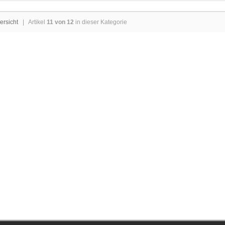
ersicht
| Artikel
11 von 12
in dieser Kategorie