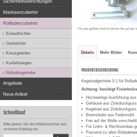
Sicherheitseinrichtungen
Markisenzubehör
Rollladenzubehör
Für eine größere Ansicht klicken Sie auf das 
Einlauftrichter
Gurtwickler
Details
Mehr Bilder
Kun
Kreuzgelenke
Kurbelstangen
PRODUKTBESCHREIBUNG
Rolladengetriebe
Kegelradgetriebe 5:1 für Rolla
Angebote
Achtung: benötigt Fixierbolze
Neue Artikel
Hochwertige Ausführung aus 
Gehäuse aus Zinkdruckguss
Kegelrad aus Zinkdruckguss
Schnellkauf
Bremsfeder aus Federstahl.
Frei auf der Welle verschieb
Bitte geben Sie die Artikelnummer aus
Für Links- & Rechtseinbau g
unserem Katalog ein.
Passend zu allen Rolladenw