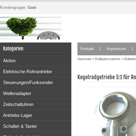
Kundengruppe:
Gast
Kategorien
Kontakt
Impressum
Startseite
»
Rollladenzubehör
»
Rollade
Aktion
Elektrische Rohrantriebe
Kegelradgetriebe 5:1 für R
Steuerungen/Funksender
Wellenadapter
Zeitschaltuhren
Antriebs-Lager
Schalter & Taster