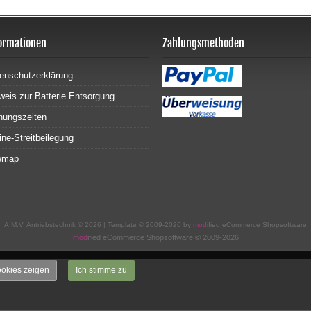
ormationen
Zahlungsmethoden
enschutzerklärung
weis zur Batterie Entsorgung
nungszeiten
ine-Streitbeilegung
emap
A.M.V. Antriebstechnik © 2026 | Template © 2009-2026 by
mod
ified eCommerce Shopsoftware
mod
ified eCommerce Shopsoftware © 2009-2026
okies zeigen
Ich stimme zu