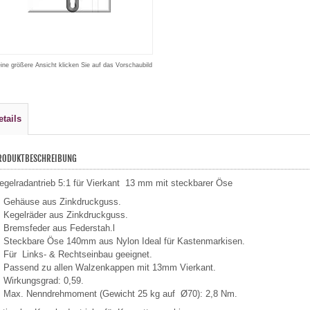
eine größere Ansicht klicken Sie auf das Vorschaubild
etails
RODUKTBESCHREIBUNG
egelradantrieb 5:1 für Vierkant 13 mm mit steckbarer Öse
Gehäuse aus Zinkdruckguss.
Kegelräder aus Zinkdruckguss.
Bremsfeder aus Federstah.l
Steckbare Öse 140mm aus Nylon Ideal für Kastenmarkisen.
Für Links- & Rechtseinbau geeignet.
Passend zu allen Walzenkappen mit 13mm Vierkant.
Wirkungsgrad: 0,59.
Max. Nenndrehmoment (Gewicht 25 kg auf Ø70): 2,8 Nm.