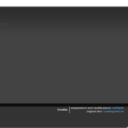
adaptations and modifications:
noRiddle
Credits:
original dev:
cookieguard.eu