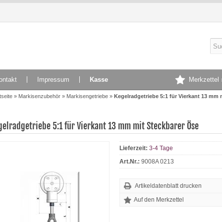
ontakt
Impressum
Kasse
Merkzettel 
tseite
»
Markisenzubehör
»
Markisengetriebe
»
Kegelradgetriebe 5:1 für Vierkant 13 mm 
gelradgetriebe 5:1 für Vierkant 13 mm mit Steckbarer Öse
Lieferzeit:
3-4 Tage
Art.Nr.:
9008A 0213
Artikeldatenblatt drucken