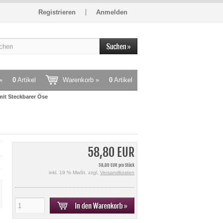
Registrieren
Anmelden
»
0
Artikel
Warenkorb »
0
Artikel
mit Steckbarer Öse
58,80 EUR
58,80 EUR pro Stück
inkl. 19 % MwSt. zzgl.
Versandkosten