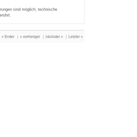
derungen sind möglich, technische
erührt.
« Erster
|
« vorheriger
|
nächster »
|
Letzter »